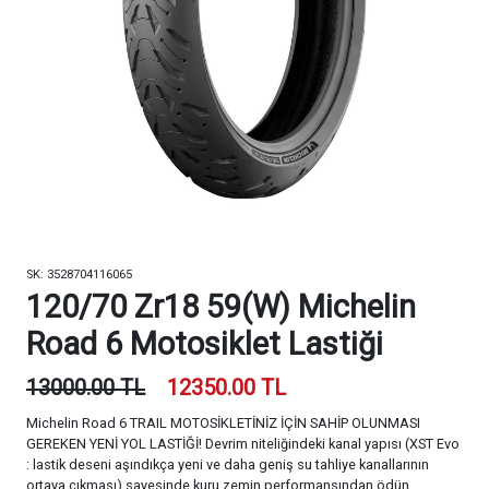
SK: 3528704116065
120/70 Zr18 59(W) Michelin
Road 6 Motosiklet Lastiği
13000.00 TL
12350.00 TL
Michelin Road 6 TRAIL MOTOSİKLETİNİZ İÇİN SAHİP OLUNMASI
GEREKEN YENİ YOL LASTİĞİ! Devrim niteliğindeki kanal yapısı (XST Evo
: lastik deseni aşındıkça yeni ve daha geniş su tahliye kanallarının
ortaya çıkması) sayesinde kuru zemin performansından ödün